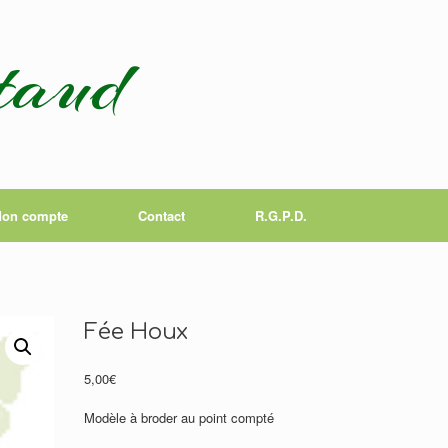
taud
on compte
Contact
R.G.P.D.
Fée Houx
5,00
€
Modèle à broder au point compté