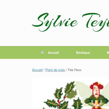
Skip
to
Sylvie Tey
content
Accueil
Boutique
M
Accueil
/
Point de croix
/ Fée Houx