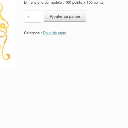
Dimensions du modèle : 100 points x 100 points
quantité
Ajouter au panier
de
Fée
Houx
Catégorie :
Point de croix