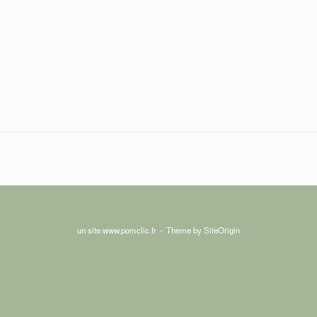
un site www.pomclic.fr
Theme by
SiteOrigin