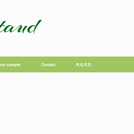
taud
on compte
Contact
R.G.P.D.