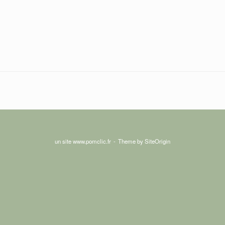
un site www.pomclic.fr
Theme by
SiteOrigin