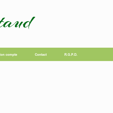
taud
on compte
Contact
R.G.P.D.